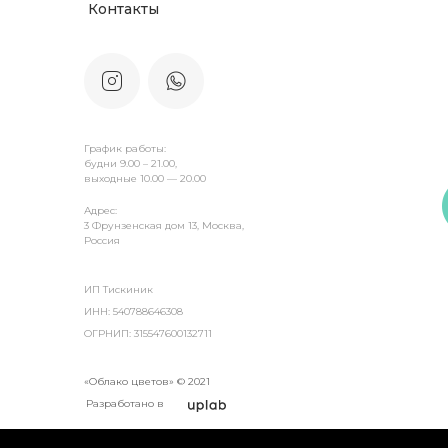
Контакты
График работы:
будни 9.00 – 21.00,
выходные 10.00 — 20.00
Адрес:
3 Фрунзенская дом 13, Москва,
Россия
ИП Тискиник
ИНН: 540788646308
ОГРНИП: 315547600132711
«Облако цветов» © 2021
Разработано в